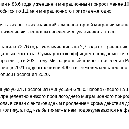
жчин и 83,6 года у женщин и миграционный прирост менее 10
добится по 1,1 млн миграционного притока ежегодно.
я таких высоких значений компенсаторной миграции можно
снижение численности населения», указывают авторы.
тавила 72,76 года, увеличившись на 2,7 года по сравнению
ет из данных Росстата. Суммарный коэффициент рождаемости
против 1,5 в 2021 году. Миграционный прирост населения Р
ления (в 2021 году было почти 430 тыс. человек миграционн
реписи населения-2020.
ую убыль населения (минус 594,6 тыс. человек) всего на 
прецедентно низкого прошлогоднего миграционного прирос
года, в связи с антиковидным продлением срока действия д
т критику, а под «выбытиями» в нем подразумеваются не ф