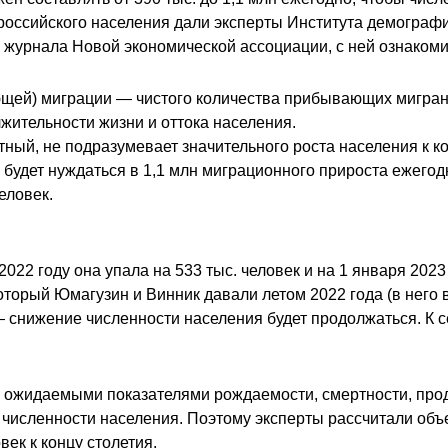
российского населения дали эксперты Института демографи
е журнала Новой экономической ассоциации, с ней ознаком
щей) миграции — чистого количества прибывающих мигран
жительности жизни и оттока населения.
ятный, не подразумевает значительного роста населения к 
будет нуждаться в 1,1 млн миграционного прироста ежегодн
еловек.
2022 году она упала на 533 тыс. человек и на 1 января 202
который Юмагузин и Винник давали летом 2022 года (в нег
снижение численности населения будет продолжаться. К се
с ожидаемыми показателями рождаемости, смертности, прод
ь численности населения. Поэтому эксперты рассчитали об
ек к концу столетия.