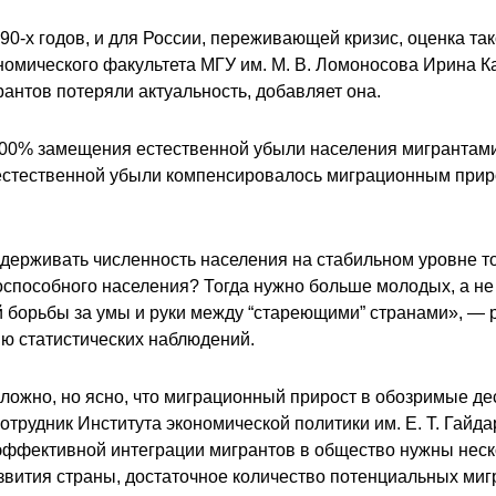
90-х годов, и для России, переживающей кризис, оценка т
ономического факультета
МГУ
им. М. В. Ломоносова Ирина К
антов потеряли актуальность, добавляет она.
 100% замещения естественной убыли населения мигрантам
 естественной убыли компенсировалось миграционным прир
ерживать численность населения на стабильном уровне толь
способного населения? Тогда нужно больше молодых, а не
 борьбы за умы и руки между “стареющими” странами», — р
ю статистических наблюдений.
ложно, но ясно, что миграционный прирост в обозримые д
отрудник Института экономической политики им. Е. Т. Гай
 эффективной интеграции мигрантов в общество нужны неск
вития страны, достаточное количество потенциальных мигр