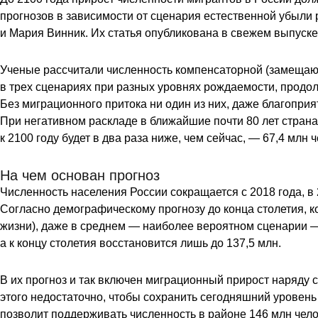
прогнозов в зависимости от сценария естественной убыли 
и Мария Винник. Их статья опубликована в свежем выпуск
Ученые рассчитали численность компенсаторной (замещаю
в трех сценариях при разных уровнях рождаемости, продол
Без миграционного притока ни один из них, даже благопри
При негативном раскладе в ближайшие почти 80 лет страна 
к 2100 году будет в два раза ниже, чем сейчас, — 67,4 млн ч
На чем основан прогноз
Численность населения России сокращается с 2018 года, в 
Согласно демографическому прогнозу до конца столетия, 
жизни), даже в среднем — наиболее вероятном сценарии — 
а к концу столетия восстановится лишь до 137,5 млн.
В их прогноз и так включен миграционный прирост наряду 
этого недостаточно, чтобы сохранить сегодняшний уровен
позволит поддерживать численность в районе 146 млн челов