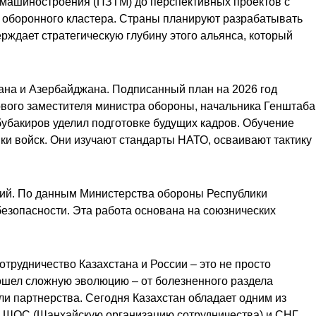
о машиностроения (ПЗТМ) до перспективных проектов с
 оборонного кластера. Страны планируют разрабатывать
ерждает стратегическую глубину этого альянса, который
ана и Азербайджана. Подписанный план на 2026 год
рвого заместителя министра обороны, начальника Генштаба
убакиров уделил подготовке будущих кадров. Обучение
ки войск. Они изучают стандарты НАТО, осваивают тактику
ний. По данным Министерства обороны Республики
безопасности. Эта работа основана на союзнических
трудничество Казахстана и России – это не просто
рошел сложную эволюцию – от болезненного раздела
и партнерства. Сегодня Казахстан обладает одним из
, ШОС (Шанхайскую организацию сотрудничества) и СНГ.