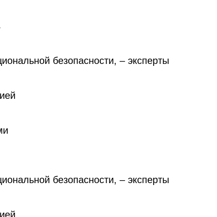
а
циональной безопасности, – эксперты
сией
ми
циональной безопасности, – эксперты
сией