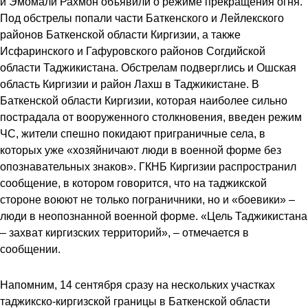
и Эмомали Рахмон объявили о режиме прекращения огня.
Под обстрелы попали части Баткенского и Лейлекского
районов Баткенской области Киргизии, а также
Исфаринского и Гафуровского районов Согдийской
области Таджикистана. Обстрелам подверглись и Ошская
область Киргизии и район Лахш в Таджикистане. В
Баткенской области Киргизии, которая наиболее сильно
пострадала от вооруженного столкновения, введен режим
ЧС, жители спешно покидают приграничные села, в
которых уже «хозяйничают люди в военной форме без
опознавательных знаков». ГКНБ Киргизии распространил
сообщение, в котором говорится, что на таджикской
стороне воюют не только пограничники, но и «боевики» –
люди в неопознанной военной форме. «Цель Таджикистана
– захват киргизских территорий», – отмечается в
сообщении.
Напомним, 14 сентября сразу на нескольких участках
таджикско-киргизской границы в Баткенской области