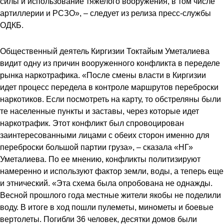
силы и использование тяжелого вооружения, в том числе
артиллерии и РСЗО», – следует из релиза пресс-службы
ОДКБ.
Общественный деятель Киргизии Токтайым Уметалиева
видит одну из причин вооруженного конфликта в переделе
рынка наркотрафика. «После смены власти в Киргизии
идет процесс передела в контроле маршрутов переброски
наркотиков. Если посмотреть на карту, то обстреляны были
те населенные пункты и заставы, через которые идет
наркотрафик. Этот конфликт был спровоцирован
заинтересованными лицами с обеих сторон именно для
переброски большой партии груза», – сказала «НГ»
Уметалиева. По ее мнению, конфликты политизируют
намеренно и используют фактор земли, воды, а теперь еще
и этнический. «Эта схема была опробована не однажды.
Весной прошлого года местные жители якобы не поделили
воду. В итоге в ход пошли пулеметы, минометы и боевые
вертолеты. Погибли 36 человек, десятки домов были