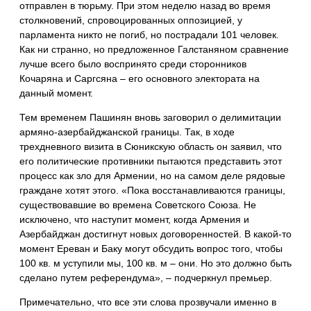
отправлен в тюрьму. При этом неделю назад во время
столкновений, спровоцированных оппозицией, у
парламента никто не погиб, но пострадали 101 человек.
Как ни странно, но предложенное Галстаняном сравнение
лучше всего было воспринято среди сторонников
Кочаряна и Саргсяна – его основного электората на
данный момент.
Тем временем Пашинян вновь заговорил о делимитации
армяно-азербайджанской границы. Так, в ходе
трехдневного визита в Сюникскую область он заявил, что
его политические противники пытаются представить этот
процесс как зло для Армении, но на самом деле рядовые
граждане хотят этого. «Пока восстанавливаются границы,
существовавшие во времена Советского Союза. Не
исключено, что наступит момент, когда Армения и
Азербайджан достигнут новых договоренностей. В какой-то
момент Ереван и Баку могут обсудить вопрос того, чтобы
100 кв. м уступили мы, 100 кв. м – они. Но это должно быть
сделано путем референдума», – подчеркнул премьер.
Примечательно, что все эти слова прозвучали именно в