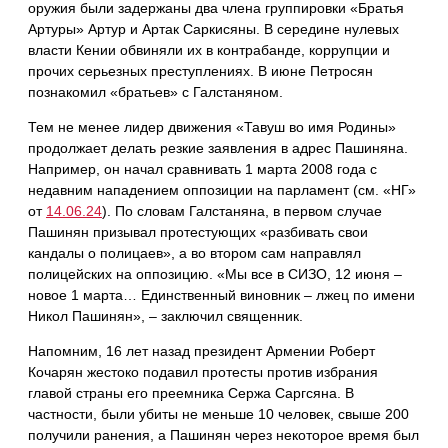
оружия были задержаны два члена группировки «Братья
Артуры» Артур и Артак Саркисяны. В середине нулевых
власти Кении обвиняли их в контрабанде, коррупции и
прочих серьезных преступлениях. В июне Петросян
познакомил «братьев» с Галстаняном.
Тем не менее лидер движения «Тавуш во имя Родины»
продолжает делать резкие заявления в адрес Пашиняна.
Например, он начал сравнивать 1 марта 2008 года с
недавним нападением оппозиции на парламент (см. «НГ»
от
14.06.24
). По словам Галстаняна, в первом случае
Пашинян призывал протестующих «разбивать свои
кандалы о полицаев», а во втором сам направлял
полицейских на оппозицию. «Мы все в СИЗО, 12 июня –
новое 1 марта… Единственный виновник – лжец по имени
Никол Пашинян», – заключил священник.
Напомним, 16 лет назад президент Армении Роберт
Кочарян жестоко подавил протесты против избрания
главой страны его преемника Сержа Саргсяна. В
частности, были убиты не меньше 10 человек, свыше 200
получили ранения, а Пашинян через некоторое время был