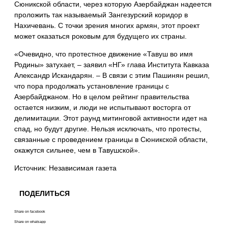
Сюникской области, через которую Азербайджан надеется
проложить так называемый Зангезурский коридор в
Нахичевань. С точки зрения многих армян, этот проект
может оказаться роковым для будущего их страны.
«Очевидно, что протестное движение «Тавуш во имя
Родины» затухает, – заявил «НГ» глава Института Кавказа
Александр Искандарян. – В связи с этим Пашинян решил,
что пора продолжать установление границы с
Азербайджаном. Но в целом рейтинг правительства
остается низким, и люди не испытывают восторга от
делимитации. Этот раунд митинговой активности идет на
спад, но будут другие. Нельзя исключать, что протесты,
связанные с проведением границы в Сюникской области,
окажутся сильнее, чем в Тавушской».
Источник: Независимая газета
ПОДЕЛИТЬСЯ
Share on facebook
Share on whatsapp