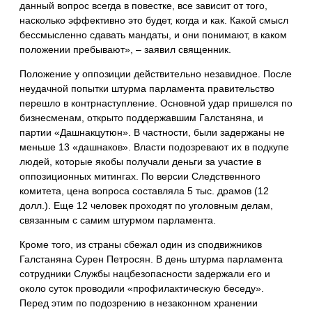
данный вопрос всегда в повестке, все зависит от того,
насколько эффективно это будет, когда и как. Какой смысл
бессмысленно сдавать мандаты, и они понимают, в каком
положении пребывают», – заявил священник.
Положение у оппозиции действительно незавидное. После
неудачной попытки штурма парламента правительство
перешло в контрнаступление. Основной удар пришелся по
бизнесменам, открыто поддержавшим Галстаняна, и
партии «Дашнакцутюн». В частности, были задержаны не
меньше 13 «дашнаков». Власти подозревают их в подкупе
людей, которые якобы получали деньги за участие в
оппозиционных митингах. По версии Следственного
комитета, цена вопроса составляла 5 тыс. драмов (12
долл.). Еще 12 человек проходят по уголовным делам,
связанным с самим штурмом парламента.
Кроме того, из страны сбежал один из сподвижников
Галстаняна Сурен Петросян. В день штурма парламента
сотрудники Службы нацбезопасности задержали его и
около суток проводили «профилактическую беседу».
Перед этим по подозрению в незаконном хранении