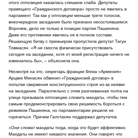
этого оппозиция оказалась слишком слаба. Депутаты
правящего «Гражданского договора» просто не явились в
парламент. Так как у оппозиции меньше трети голосов,
внеочередное заседание было признано несостоявшимся.
Впрочем, дело не только в позиции партии Пашиняна.
Даже его противники явились не в полном составе.
Решающую битву с премьером пропустила депутат Тагуи
Товмасян. «Я не смогла физически присутствовать
сегодня на заседании, хотя от моей регистрации ничего не
изменилось бы», – объяснила она.
Несмотря на это, секретарь фракции блока «Армения»
Арцвик Минасян обвинил «Гражданский договор» в
попытке свержения конституционного строя из-за неявки
на заседание. Параллельно с этим разгневанная толпа на
улице призывала оппозицию сложить мандаты, чтобы тем
самым продемонстрировать свою решимость бороться с
режимом Пашиняна, но парламентарии решили не
горячиться. Причем Галстанян поддержал депутатов.
«Они сложат мандаты тогда, когда это будет эффективно.
Мандаты не имеют никакого значения. Они говорят, что