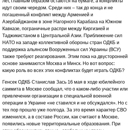
лет, главным образом остаются на бумаге, а конфликты
идут своим чередом. Среди них – так до конца и не
погашенный конфликт между Арменией и
Азербайджаном в зоне Нагорного Карабаха на Южном
Кавказе, пограничные распри между Киргизией и
Таджикистаном в Центральной Азии. Приближение сил
НАТО на западе коллективной обороны стран ОДКБ и
поддержка альянсом Вооруженных сил Украины (ВСУ)
также требуют реагирования. Этим пока на двусторонней
основе занимаются Москва и Минск. Но вот вопрос:
какую роль во всех этих конфликтах будет играть ОДКБ?
Генсек ОДКБ Станислав Зась 16 мая в ходе юбилейного
саммита в Москве сообщал, что о каком-либо участии или
привлечении организации в специальной военной
операции в Украине «не ставился и не обсуждался». Но с
тех пор прошло уже полгода. За это время характер СВО
изменился, а в составе России, как считают в Москве,
появились новые территориальные образования. При