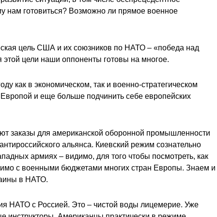
ему нам готовиться? Возможно ли прямое военное
ическая цель США и их союзников по НАТО – «победа над
 этой цели наши оппоненты готовы на многое.
у как в экономическом, так и военно-стратегическом
 Европой и еще больше подчинить себе европейских
руют заказы для американской оборонной промышленности
 антироссийского альянса. Киевский режим сознательно
адных армиях – видимо, для того чтобы посмотреть, как
авимо с военными бюджетами многих стран Европы. Знаем и
раины в НАТО.
ия НАТО с Россией. Это – чистой воды лицемерие. Уже
ые инструкторы. Американцы практически в режиме