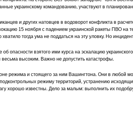
анные украинскому командованию, участвуют в планирован
канцев и других натовцев в водоворот конфликта в расчет
вокацию 15 ноября с падением украинской ракеты ПВО на 
хватило тогда ума не поддаться на эту уловку. Но инцидент
об опасности взятого ими курса на эскалацию украинского 
я весьма высоким. Важно не допустить катастрофы.
роне режима и стоящего за ним Вашингтона. Они в любой м
одконтрольных режиму территорий, устранению исходящих 
агу хорошо известны. Дело за малым: выполнить их подобру