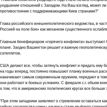
ухудшение отношений с Западом. На Ваш взгляд, может ли 
противостояние с поддерживающими Киев странами?”
Глава российского внешнеполитического ведомства, в частн
Россией на поле боя» как механизм существенного ослабл
Главным бенефициаром «горячего конфликта» выступают СШ
плане. Заодно Вашингтон решает и важную геополитическу
сателлитов.
США делают все, чтобы затянуть конфликт и придать ему 
на годы вперед, постоянно повышают планку военных расхо
накачивают самым современным оружием, передают в том ч
они работают в боевых условиях. С февраля с.г. объем в
о том, что в американских политических кругах все больш
“При этом западники заявляют о стремлении оставаться ка
сейчас государства-члены альянса стали де-факто сторон