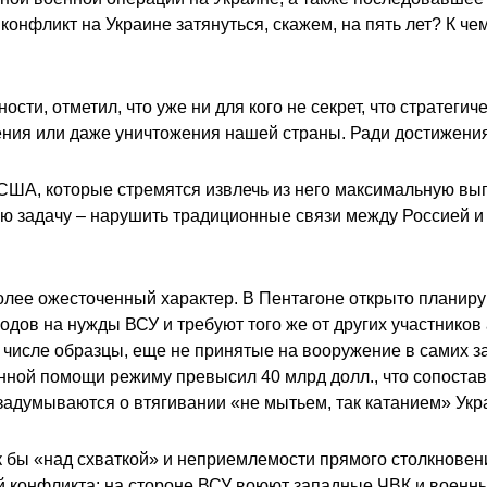
конфликт на Украине затянуться, скажем, на пять лет? К ч
ости, отметил, что уже ни для кого не секрет, что стратег
ения или даже уничтожения нашей страны. Ради достижения
А, которые стремятся извлечь из него максимальную выгод
ю задачу – нарушить традиционные связи между Россией и
более ожесточенный характер. В Пентагоне открыто плани
дов на нужды ВСУ и требуют того же от других участников
исле образцы, еще не принятые на вооружение в самих зап
оенной помощи режиму превысил 40 млрд долл., что сопост
е задумываются о втягивании «не мытьем, так катанием» Ук
к бы «над схваткой» и неприемлемости прямого столкновен
ой конфликта: на стороне ВСУ воюют западные ЧВК и военн