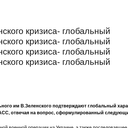
нского кризиса- глобальный
нского кризиса- глобальный
нского кризиса- глобальный
нского кризиса- глобальный
ьного им В.Зеленского подтверждают глобальный харак
ТАСС, отвечая на вопрос, сформулированный следующ
ной военной операции на Украине, а также последовавшее 