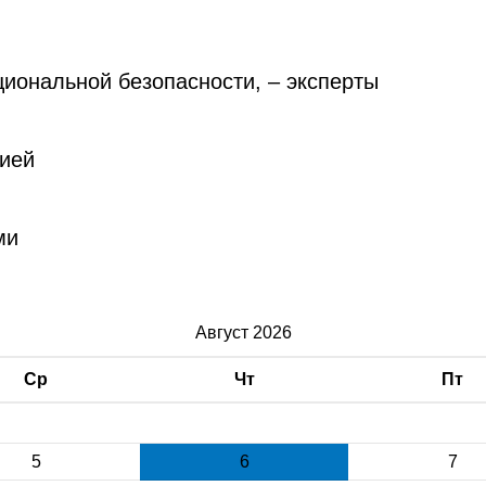
циональной безопасности, – эксперты
сией
ми
Август 2026
Ср
Чт
Пт
5
6
7