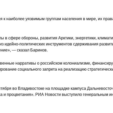
я к наиболее уязвимым группам населения в мире, их прав
ы в сфере обороны, развития Арктики, энергетики, климат
м из идейно-политических инструментов сдерживания развит
ние», — сказал Баринов.
твенные нарративы о российском колониализме, финансир
ование социального запрета на реализацию стратегически
ября во Владивостоке на площадке кампуса Дальневосточ
мира и процветания». РИА Новости выступило генеральным