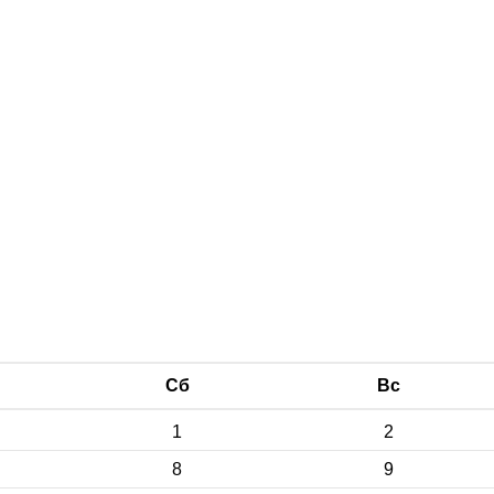
Сб
Вс
1
2
8
9