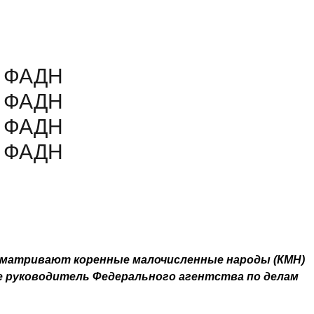
в ФАДН
в ФАДН
в ФАДН
в ФАДН
ссматривают коренные малочисленные народы (КМН)
е руководитель Федерального агентства по делам