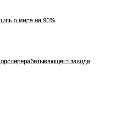
лись о мире на 90%
сороперерабатывающего завода