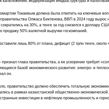
к капвложений, модернизация инфраструктуры и налоговая
омартом Токаевым должна была ответить на ключевые вопр
 правительства Олжаса Бектенова, ВВП в 2024 году вырос 
сократились на 30%, а тенге за год снизился к доллару СШ
ую продажу 50% валютной выручки госкомпаний.
тавили лишь 80% от плана, дефицит (2 трлн тенге, около 
признал глава правительства, а ее ускорение требует «со
щиеся базой экономического развития: электро- и теплоэн
вал он.
ыло, правительство должно обеспечить тотальную экономию,
ались в рамках казахстанской общественно-экономической 
странные инвестиции в нефтяную промышленность и горно-