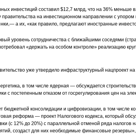
ных инвестиций составил $12,7 млрд, что на 36% меньше 
у правительства на инвестиционном направлении с упором 
ки,— а их, «как правило, предлагают иностранные инвест
новый уровень сотрудничества с ближайшими соседями (ст
 и потребовал «держать на особом контроле» реализацию кр
авительство
уже утвердило
инфраструктурный нацпроект на 10
ергетика, в том числе ядерная — обсуждается строительст
и с постепенным отказом от госрегулирования цен на элек
т бюджетной консолидации и цифровизации, в том числе ко
говая реформа — проект Налогового кодекса, который обсу
и (с 12% до 20%) с параллельной отменой ряда налогов н
тий, создаст для них необходимые финансовые резервы», 