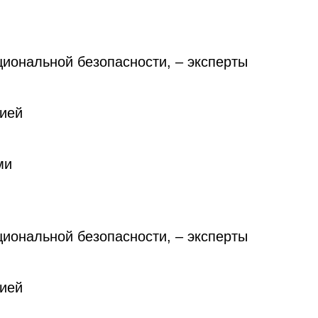
циональной безопасности, – эксперты
сией
ми
циональной безопасности, – эксперты
сией