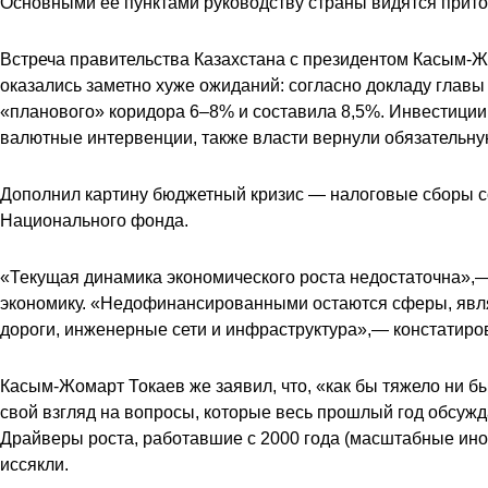
Основными ее пунктами руководству страны видятся прито
Встреча
правительства Казахстана с президентом Касым-Ж
оказались заметно хуже ожиданий: согласно докладу главы
«планового» коридора 6–8% и составила 8,5%. Инвестиции 
валютные интервенции, также власти вернули обязательн
Дополнил картину бюджетный кризис — налоговые сборы сос
Национального фонда.
«Текущая динамика экономического роста недостаточна»,— 
экономику. «Недофинансированными остаются сферы, являю
дороги, инженерные сети и инфраструктура»,— констатиро
Касым-Жомарт Токаев же заявил, что, «как бы тяжело ни б
свой взгляд на вопросы, которые весь прошлый год обсужд
Драйверы роста, работавшие с 2000 года (масштабные ино
иссякли.