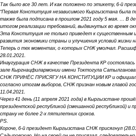
Так было все 30 лет. И как положено по этикету, 6-й пр
“Первая Конституция независимого Кыргызстана была под
также была подписана в прошлом 2021 году 5 мая. … В 
итогом реализации требований, выдвинутых во время ок
Эта Конституция не только приведет к существенным из
развития экономики страны и улучшения условий жизни н
Теперь о тех моментах, о которых СНЖ умолчал. Расши
28.01.2021.
Инаугурация СНЖ в качестве Президента КР состоялась 2
зале Кыргнацфилармонии имени Токтогула Сатылганова
СНЖ ПРИНЁС ПРИСЯГУ НА КОНСТИТУЦИИ КР и официально
согласно итогам выборов, СНЖ признан новым главой го
11.04.2021.
Через 41 день (11 апреля 2021 года) в Кыргызстане пр
президентской республикой (смешанной республикой) и 
страну не более 2-х пятилетних сроков.
PS.
Короче, 6-й президент Кыргызстана СНЖ присягнул (28.01
Садыровскую. Но на своей он не присягал, следовательно