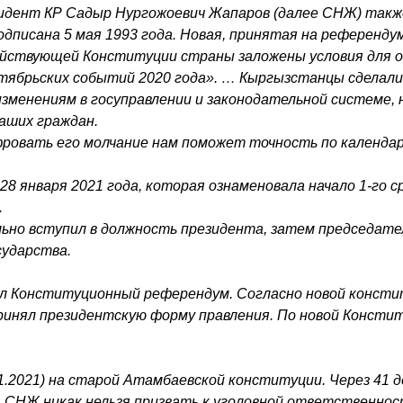
езидент КР Садыр Нургожоевич Жапаров (далее СНЖ) также
писана 5 мая 1993 года. Новая, принятая на референдуме
действующей Конституции страны заложены условия для о
тябрьских событий 2020 года». … Кыргызстанцы сделали
менениям в госуправлении и законодательной системе, н
аших граждан.
фровать его молчание нам поможет точность по календа
8 января 2021 года, которая ознаменовала начало 1-го 
.
 вступил в должность президента, затем председате
сударства.
ошёл Конституционный референдум. Согласно новой конс
принял президентскую форму правления. По новой Консти
.2021) на старой Атамбаевской конституции. Через 41 де
, СНЖ никак нельзя призвать к уголовной ответственност