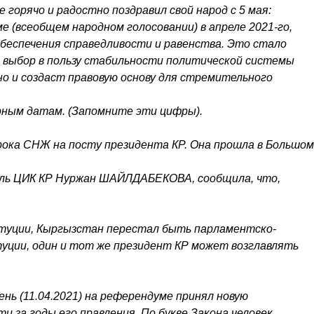
 горячо и радостно поздравил свой народ с 5 мая:
 (всеобщем народном голосовании) в апреле 2021-го,
беспечения справедливости и равенства. Это стало
 выбор в пользу стабильности политической системы
о и создаст правовую основу для стремительного
рным датам. (Запомните эти цифры).
срока СНЖ на посту президента КР. Она прошла в Большом
ль ЦИК КР Нуржан ШАЙЛДАБЕКОВА, сообщила, что,
титуции, Кыргызстан перестал быть парламентско-
туции, один и тот же президент КР может возглавлять
нь (11.04.2021) на референдуме принял новую
и за годы его правления. По букве Закона человек