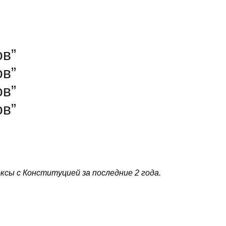
ов”
ов”
ов”
ов”
ксы с Конституцией за последние 2 года.