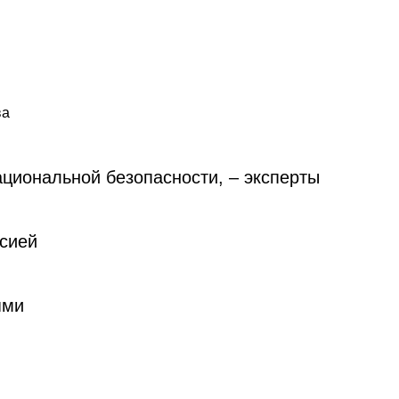
ва
ациональной безопасности, – эксперты
ссией
ями