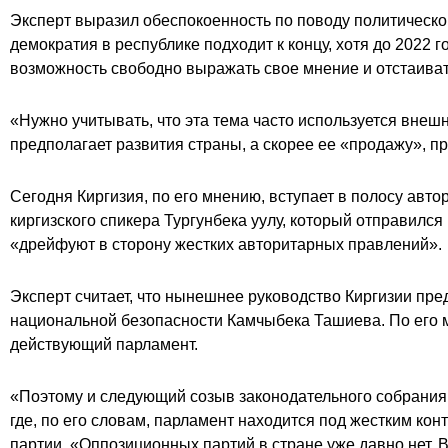
Эксперт выразил обеспокоенность по поводу политическог
демократия в республике подходит к концу, хотя до 2022 
возможность свободно выражать свое мнение и отстаивать
«Нужно учитывать, что эта тема часто используется внеш
предполагает развития страны, а скорее ее «продажу», п
Сегодня Киргизия, по его мнению, вступает в полосу авт
киргизского спикера Тургунбека уулу, который отправился
«дрейфуют в сторону жестких авторитарных правлений».
Эксперт считает, что нынешнее руководство Киргизии пр
национальной безопасности Камчыбека Ташиева. По его м
действующий парламент.
«Поэтому и следующий созыв законодательного собрания б
где, по его словам, парламент находится под жестким к
партии. «Оппозиционных партий в стране уже давно нет. 