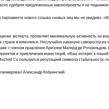
асно одобряя предложенные законопроекты и не поднимая
ком парламенте нового созыва «новых лиц мы не увидим». «
 оценке эксперта, проявляет минимальную активность на в
в стране в комплексе. Неслучайно накануне самороспуска 
лаве с членом правления Ариэлем Малярд де Ротшильдом.
проектов и привлечение инвестиций. «Ваш интерес к наше
thschild Co пользуется репутацией символа стабильности, 
 резюмировал Александр Кобринский.