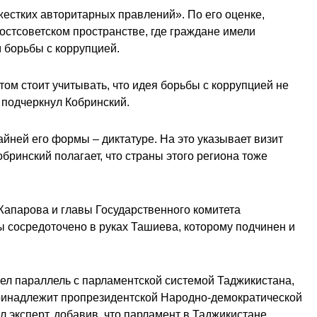
жестких авторитарных правлений». По его оценке,
постсоветском пространстве, где граждане имели
м борьбы с коррупцией.
том стоит учитывать, что идея борьбы с коррупцией не
 подчеркнул Кобринский.
айней его формы – диктатуре. На это указывает визит
бринский полагает, что страны этого региона тоже
Жапарова и главы Государственного комитета
 сосредоточено в руках Ташиева, которому подчинен и
вел параллель с парламентской системой Таджикистана,
 принадлежит пропрезидентской Народно-демократической
л эксперт, добавив, что парламент в Таджикистане