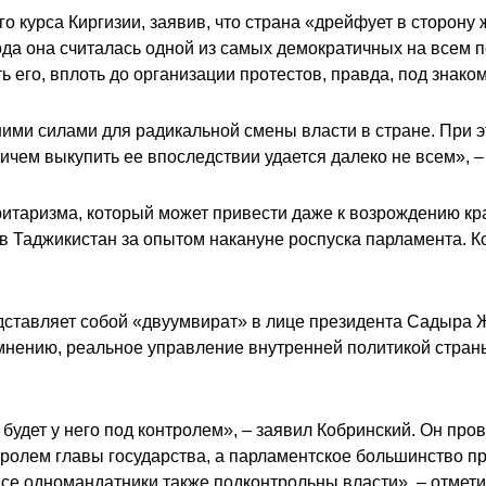
о курса Киргизии, заявив, что страна «дрейфует в сторону 
года она считалась одной из самых демократичных на всем 
 его, вплоть до организации протестов, правда, под знако
ними силами для радикальной смены власти в стране. При э
ричем выкупить ее впоследствии удается далеко не всем», –
оритаризма, который может привести даже к возрождению кр
 в Таджикистан за опытом накануне роспуска парламента. Ко
едставляет собой «двуумвират» в лице президента Садыра 
нению, реальное управление внутренней политикой страны
удет у него под контролем», – заявил Кобринский. Он про
онтролем главы государства, а парламентское большинство
Все одномандатники также подконтрольны власти», – отмети