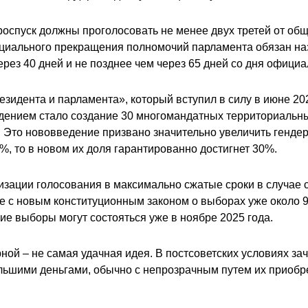
оспуск должны проголосовать не менее двух третей от общег
ициального прекращения полномочий парламента обязан н
з 40 дней и не позднее чем через 65 дней со дня официал
зидента и парламента», который вступил в силу в июне 20
ием стало создание 30 многомандатных территориальных о
 Это нововведение призвано значительно увеличить гендер
 то в новом их доля гарантированно достигнет 30%.
низации голосования в максимально сжатые сроки в случае
ие с новым конституционным законом о выборах уже около 
е выборы могут состояться уже в ноябре 2025 года.
ной – не самая удачная идея. В постсоветских условиях з
льшими деньгами, обычно с непрозрачным путем их приобре