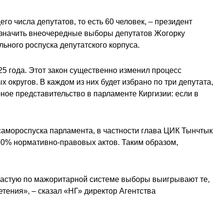
о числа депутатов, то есть 60 человек, – президент
азначить внеочередные выборы депутатов Жогорку
ьного роспуска депутатского корпуса.
25 года. Этот закон существенно изменил процесс
кругов. В каждом из них будет избрано по три депутата,
ное представительство в парламенте Киргизии: если в
 самороспуска парламента, в частности глава ЦИК Тынчтык
90% нормативно-правовых актов. Таким образом,
ачастую по мажоритарной системе выборы выигрывают те,
тения», – сказал «НГ» директор Агентства