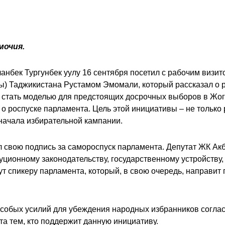
мочия.
нбек Тургунбек уулу 16 сентября посетил с рабочим визит
) Таджикистана Рустамом Эмомали, который рассказал о р
т стать моделью для предстоящих досрочных выборов в Жог
а о роспуске парламента. Цель этой инициативы – не только
начала избирательной кампании.
л свою подпись за самороспуск парламента. Депутат ЖК Акб
ционному законодательству, государственному устройству,
т спикеру парламента, который, в свою очередь, направи
собых усилий для убеждения народных избранников согласи
а тем, кто поддержит данную инициативу.