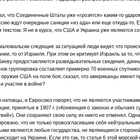
л, что Соединенные Штаты уже «грозятся» каким-то ударом
сию ждут очередные санкции «из ада» или еще откуда-то. 
м текстом. Я не в курсе, что США и Украина уже являются 
маломальски следящие за ситуацией люди видят, что проис
и, то от Израиля. При этом он критикует Израиль за то, чт
т. Киеву предоставляются разведывательные сведения, дан
ов группировка составляет примерно 70 военных спутников
ружия США на поле боя, сказал, что американцы имеют пра
и участие в войне?
 натовцы, и Евросоюз говорят, что не являются участниками 
ции, принятые в 1907 г. («Конвенция о законах и обычаях 
вий»). Они сохраняют свою силу, их никто не отменял. Одн
сировано, что не только провозгласившие себя нейтральными
ыми являются любые государства, не являющиеся стороной
исходит на Украине. Если это так, то статья 6 этой морск