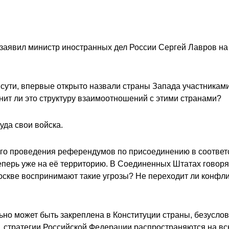
 заявил министр иностранных дел России Сергей Лавров на
сути, впервые открыто назвали страны Запада участниками
ит ли это структуру взаимоотношений с этими странами?
уда свои войска.
ого проведения референдумов по присоединению в соответс
перь уже на её территорию. В Соединенных Штатах говорят
оскве воспринимают такие угрозы? Не переходит ли конфлик
ьно может быть закреплена в Конституции страны, безуслов
и, стратегии Российской Федерации распространяются на вс