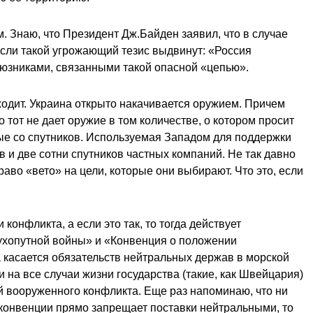
. Знаю, что Президент Дж.Байден заявил, что в случае
Если такой угрожающий тезис выдвинут: «Россия
союзниками, связанными такой опасной «цепью».
ходит. Украина открыто накачивается оружием. Причем
о тот не дает оружие в том количестве, о котором просит
ные со спутников. Используемая Западом для поддержки
 и две сотни спутников частных компаний. Не так давно
во «вето» на цели, которые они выбирают. Что это, если
конфликта, а если это так, то тогда действует
сухопутной войны» и «Конвенция о положении
а касается обязательств нейтральных держав в морской
 на все случаи жизни государства (такие, как Швейцария)
 вооруженного конфликта. Еще раз напоминаю, что ни
ой конвенции прямо запрещает поставки нейтральными, то