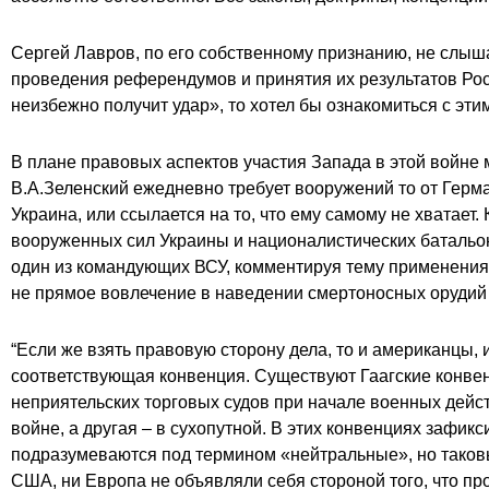
Сергей Лавров, по его собственному признанию, не слыша
проведения референдумов и принятия их результатов Рос
неизбежно получит удар», то хотел бы ознакомиться с эти
В плане правовых аспектов участия Запада в этой войне 
В.А.Зеленский ежедневно требует вооружений то от Германи
Украина, или ссылается на то, что ему самому не хватае
вооруженных сил Украины и националистических батальон
один из командующих ВСУ, комментируя тему применения о
не прямое вовлечение в наведении смертоносных орудий 
“Если же взять правовую сторону дела, то и американцы, и
соответствующая конвенция. Существуют Гаагские конвен
неприятельских торговых судов при начале военных дейст
войне, а другая – в сухопутной. В этих конвенциях зафик
подразумеваются под термином «нейтральные», но таков
США, ни Европа не объявляли себя стороной того, что про