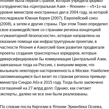
Япония была первой страной, которая учредила формат
сотрудничества «Центральная Азия – Япония» – «5+1» на
уровне министров иностранных дел в 2004 году, за которой
последовали Южная Корея (2007), Европейский союз
(2008), а затем и другие страны. При этом Токио определил
свое взаимодействие со странами региона концепцией
«гуманитарной безопасности», которая направлена на
оказание помощи как инфраструктурным проектам, в
частности Япония и Азиатский банк развития продвигали
проекты создания транспортных коридоров, которые
диверсифицировали бы коммуникации Центральной Азии,
завязанные тогда на Россию, с внешним миром, что
вызывало некоторую настороженность в Москве. Наиболее
запоминающимся был визит по странам региона премьер-
министра Синдзо Абэ в 2015 году. Тогда было заключено
соглашений на 27 млрд долл. Однако, как считают
эксперты, далеко не все они были реализованы.
По словам посла Киргизии в Японии Эркинбека Осоева,