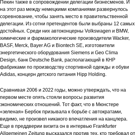
Пекин также в сопровождении делегации бизнесменов. И
на этот раз между немецкими компаниями развернулось
соревнование, чтобы занять место в правительственной
делегации. Из сотни претендентов были выбраны 12 самых
достойных. Среди них автоконцерны Volkswagen и BMW,
химические и фармакологические производители Wacker,
BASF, Merck, Bayer AG и Biontech SE, изготовители
энергетического оборудования Siemens и Geo Clima
Design, банк Deutsche Bank, располагающий в КНР
фабриками по производству спортивной одежды и обуви
Adidas, концерн детского питания Hipp Holding.
Сравнивая 2006 и 2022 годы, можно утверждать, что на
первом месте опять стояли вопросы развития
экономических отношений. Тот факт, что в Мюнстере
«зеленая» Бербок призывала к борьбе с автократами,
видимо, не произвел никакого впечатления на канцлера.
Еще в преддверии визита он в интервью Frankfurter
Allgemeinen Zeitung высказался против тех, кто требовал от