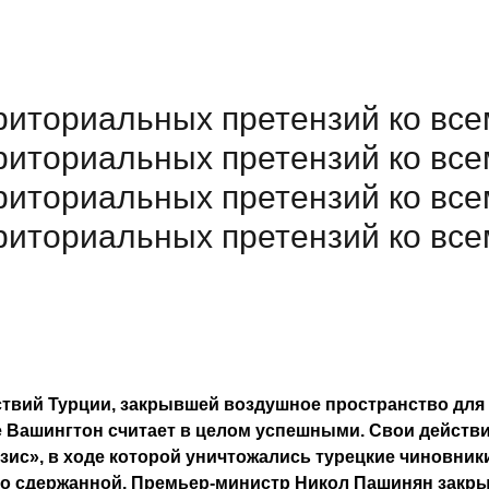
рриториальных претензий ко вс
рриториальных претензий ко вс
рриториальных претензий ко вс
рриториальных претензий ко вс
твий Турции, закрывшей воздушное пространство для
 Вашингтон считает в целом успешными. Свои действи
ис», в ходе которой уничтожались турецкие чиновники
о сдержанной. Премьер-министр Никол Пашинян закры