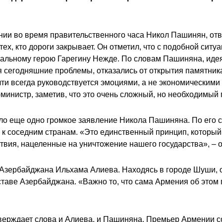
ии во время правительственного часа Никол Пашинян, отве
тех, кто дороги закрывает. Он отметил, что с подобной сит
нальному герою Гарегину Нежде. По словам Пашиняна, иде
я сегодняшние проблемы, отказались от открытия памятник
ти всегда руководствуется эмоциями, а не экономическим
министр, заметив, что это очень сложный, но необходимый 
ло еще одно громкое заявление Никола Пашиняна. По его сл
й к соседним странам. «Это единственный принцип, который
твия, нацеленные на уничтожение нашего государства», – 
а Азербайджана Ильхама Алиева. Находясь в городе Шуши, о
аве Азербайджана. «Важно то, что сама Армения об этом г
ерждает слова и Алиева, и Пашиняна. Премьер Армении со