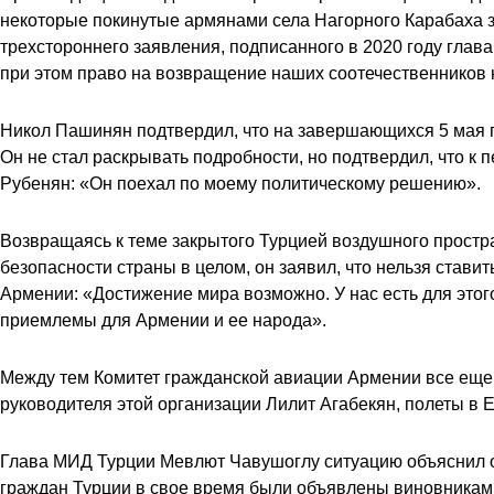
некоторые покинутые армянами села Нагорного Карабаха за
трехстороннего заявления, подписанного в 2020 году глав
при этом право на возвращение наших соотечественников 
Никол Пашинян подтвердил, что на завершающихся 5 мая 
Он не стал раскрывать подробности, но подтвердил, что к
Рубенян: «Он поехал по моему политическому решению».
Возвращаясь к теме закрытого Турцией воздушного простра
безопасности страны в целом, он заявил, что нельзя ставит
Армении: «Достижение мира возможно. У нас есть для этог
приемлемы для Армении и ее народа».
Между тем Комитет гражданской авиации Армении все еще
руководителя этой организации Лилит Агабекян, полеты в
Глава МИД Турции Мевлют Чавушоглу ситуацию объяснил оче
граждан Турции в свое время были объявлены виновниками