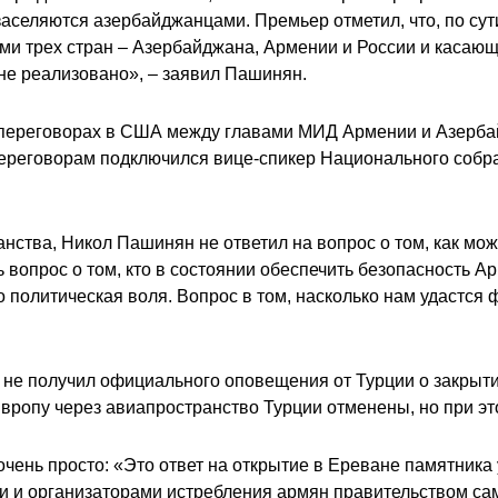
селяются азербайджанцами. Премьер отметил, что, по сути
ами трех стран – Азербайджана, Армении и России и касаю
не реализовано», – заявил Пашинян.
переговорах в США между главами МИД Армении и Азербай
 переговорам подключился вице-спикер Национального собр
нства, Никол Пашинян не ответил на вопрос о том, как мож
ь вопрос о том, кто в состоянии обеспечить безопасность А
о политическая воля. Вопрос в том, насколько нам удастся
 не получил официального оповещения от Турции о закрыт
 Европу через авиапространство Турции отменены, но при 
нь просто: «Это ответ на открытие в Ереване памятника у
 и организаторами истребления армян правительством сам