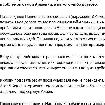
проблемой самой Армении, а не кого-либо другого.
На заседании Национального собрания (парламента) Армен
позакрывают дороги, то это проблема самой Армении, а не 
проблемы из-за установления в Ереване памятника нацио
обсуждалась еще два года назад. Если бы власти, предвид
национальных идей. Пашинян подчеркнул, что Армения поч
время стать государственным народом», – заявил премьер-
В эту канву необходимого рационализма и практицизма лег
никогда не будет иметь никаких территориальных претензи
противном случае со всех четырех сторон мы получим дейс
К слову, под стать этому прозвучало заявление президент
Азербайджана, Армения тем самым признает Карабах в сост
Западе», – подчеркнул Алиев.
Происходящее сегодня в Нагорном Карабахе в целом подтв