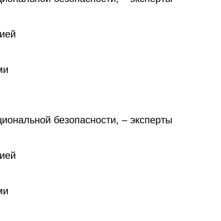
сией
ми
циональной безопасности, – эксперты
сией
ми